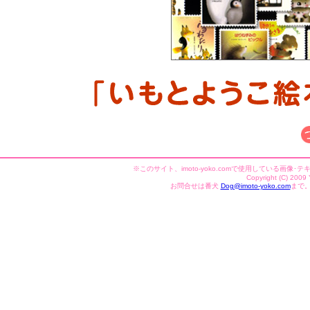
※このサイト、imoto-yoko.comで使用している
Copyright (C) 200
お問合せは番犬
Dog@imoto-yoko.com
まで